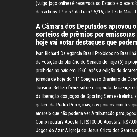
(vulgo jogo online) é reservada ao Estado e o exerc
dos artigos 1.º e 5.º da Lei n.º 5/16, de 17 de Maio
A Câmara dos Deputados aprovou on
sorteios de prêmios por emissoras d
hoje vai votar destaques que podem 
Ivan Richard Da Agência Brasil Proibidos no Brasil há
de votação do plenário do Senado de hoje (6) o proj
proibidos no país em 1946, após a edição do decreto
jornada de hoje do 11º Congresso Brasileiro de Conve
Turismo. Beltrão falará sobre o impacto da isenção d
da liberação dos jogos de Sporting Sem estrelinha,
golaço de Pedro Porro, mas, nos poucos minutos que 
amarelo que não poderia ver A tributação para jogo
Como regular? Aposta 1: R$100,00 Aposta 2: R$70,00
Jogos de Azar A Igreja de Jesus Cristo dos Santos do