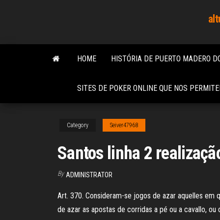
Skip
al
to
the
content
HOME
HISTÓRIA DE PUERTO MADERO D
SITES DE POKER ONLINE QUE NOS PERMIT
Category
Seiver47968
Santos linha 2 realizaçã
By
ADMINISTRATOR
Art. 370. Consideram-se jogos de azar aquelles em
de azar as apostas de corridas a pé ou a cavallo, ou