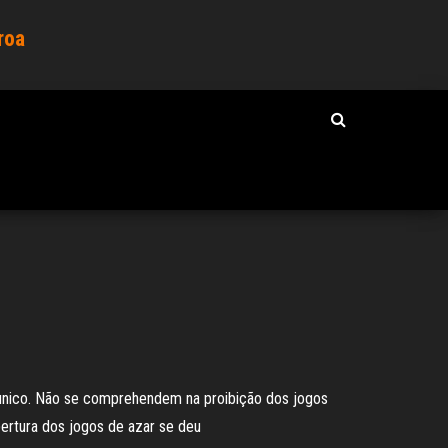
roa
 unico. Não se comprehendem na proibição dos jogos
bertura dos jogos de azar se deu