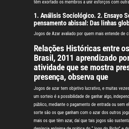
têm exortado os membros a unir esforços com outra
1. Análisis Sociológico. 2. Ensayo S
pensamento abissal: Das linhas globa
Jogos de Azar avaliado por quem mais entende de ci
Relações Históricas entre o
Brasil, 2011 aprendizado po
atividade que se mostra pre
presença, observa que
Jogos de azar tem objetivo lucrativo, e muitas veze
um sorteio é a possibilidade de ganhar algo, indepen
público, mediante o pagamento de entrada ou sem el
sorte são os que ganham com o azar dos outros joga
mais os que têm azar, daí que tais jogos são sustent
denúncia anônima de prática do “Jogo do Bicho” e d