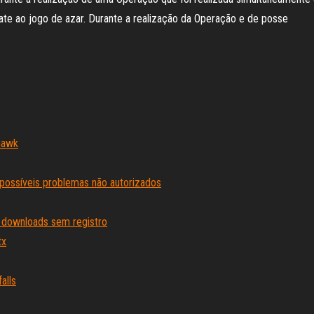
ate ao jogo de azar. Durante a realização da Operação e de posse
hawk
 possíveis problemas não autorizados
m downloads sem registro
tx
alls