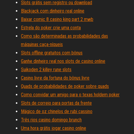
Slots grátis sem registro ou download
Blackjack com dinheiro real online
Baixar comic 8 casino king part 2 mwb
Estrela do poker crie uma conta
Como são determinadas as probabilidades das
máquinas caça-níqueis
Slots offline gratuitos com bônus
Ganhe dinheiro real nos slots de casino online
Suikoden 2 killey rune slots
Casino livre da fortuna do bônus livre
Quads de probabilidades de poker sobre quads
Como convidar um amigo para o texas holdem poker
Slots de correio para portas da frente
Mágico de oz chinelos de rubi cassino
Três rios casino domingo brunch
Uma hora grátis jogar casino online