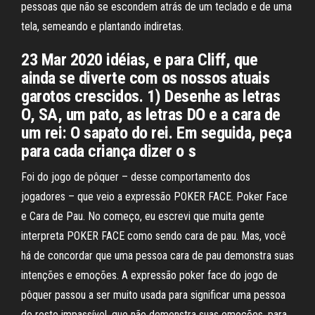
pessoas que não se escondem atrás de um teclado e de uma
tela, semeando e plantando indiretas.
23 Mar 2020 idéias, e para Cliff, que
ainda se diverte com os nossos atuais
garotos crescidos. 1) Desenhe as letras
O, SA, um pato, as letras DO e a cara de
um rei: O sapato do rei. Em seguida, peça
para cada criança dizer o s
Foi do jogo de pôquer – desse comportamento dos
jogadores – que veio a expressão POKER FACE. Poker Face
e Cara de Pau. No começo, eu escrevi que muita gente
interpreta POKER FACE como sendo cara de pau. Mas, você
há de concordar que uma pessoa cara de pau demonstra suas
intenções e emoções. A expressão poker face do jogo de
pôquer passou a ser muito usada para significar uma pessoa
de rosto impassível, que não demonstra suas emoções, para