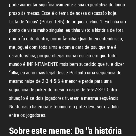
pode aumentar significativamente a sua expectativa de longo
prazo às mesas. Esse é o tema de nossa discussão hoje.
Lista de "dicas" (Poker Tells) de pôquer on-line 1. Eu tinha um
ponto de vista muito singular: eu tinha visto a história de fora
como fã e de dentro, como fã-mília. Quando eu entendi isso,
me joguei com toda alma e com a cara de pau que me é
característica, porque chegar numa reunião em que todo
mundo é INFINITAMENTE mais bem sucedido que tu e dizer
“olha, eu acho mais legal desse Portanto uma sequência de
mesmo naipe de 2-3-4-5-6 é menor e perde para uma
sequência de poker de mesmo naipe de 5-6-7-8-9. Outra
situação é se dois jogadores tiverem a mesma sequência.
Neste caso há empate técnico e o pote deve ser dividido
entre os jogadores.
Sobre este meme: Da "a história