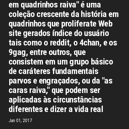
em quadrinhos raiva" é uma
coleção crescente da história em
quadrinhos que proliferate Web
site gerados índice do usuário
tais como o reddit, o 4chan, e os
9gag, entre outros, que
consistem em um grupo básico
de caráteres fundamentais
parvos e engraçados, ou da "as
caras raiva," que podem ser
aplicadas às circunstâncias
diferentes e dizer a vida real
Jan 01, 2017