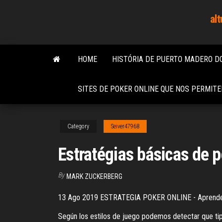
Skip
al
to
the
content
HOME
HISTÓRIA DE PUERTO MADERO D
SITES DE POKER ONLINE QUE NOS PERMIT
Category
Seiver47968
Estratégias básicas de 
By
MARK ZUCKERBERG
13 Ago 2019 ESTRATEGIA POKER ONLINE - Aprende 
Según los estilos de juego podemos detectar que ti