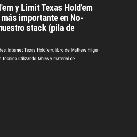
d'em y Limit Texas Hold'em
o más importante en No-
uestro stack (pila de
es. Internet Texas Hold´em: libro de Mathew Hilger
técnico utilizando tablas y material de …