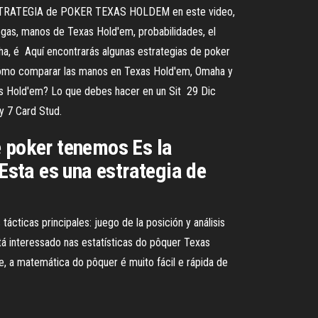
e ESTRATEGIA de POKER TEXAS HOLDEM en este video,
egas, manos de Texas Hold'em, probabilidades, el
a, é Aquí encontrarás algunas estrategias de poker
 cómo comparar las manos en Texas Hold'em, Omaha y
as Hold'em? Lo que debes hacer en un Sit 29 Dic
y 7 Card Stud.
e poker tenemos Es la
sta es una estrategia de
cticas principales: juego de la posición y análisis
stá interessado nas estatísticas do pôquer Texas
, a matemática do pôquer é muito fácil e rápida de