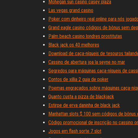
Mohegan sun casino casey plaza
Las vegas grand casino
Poker com dinheiro real online para nós jogad
Grand eagle casino códigos de bônus sem de
Palm beach casino londres prostitutas
Black jack os 40 melhores
Download de caça-níqueis de tesouros tailand
Cassino de abertura joa la seyne no mar
Segredos para máquinas caça-níqueis de cass
Contos de xillia 2 guia de poker
Poemas engraçados sobre máquinas caça-níq
Quanto custa a pizza de blackjack
Estirpe de erva daninha de black jack
Manhattan slots $ 100 sem códigos de bônus 
Código promocional de inscrição no cassino o
Jogos em flash sorte 7 slot