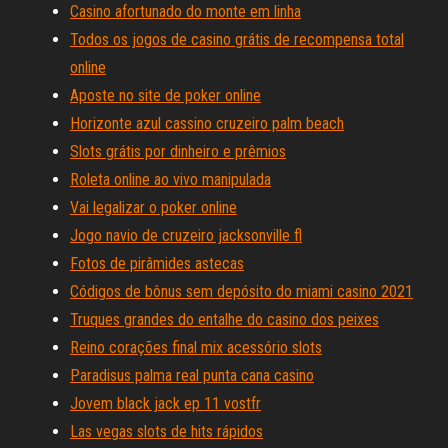
Casino afortunado do monte em linha
Todos os jogos de casino grátis de recompensa total
online
Aposte no site de poker online
Horizonte azul cassino cruzeiro palm beach
Slots grátis por dinheiro e prêmios
Roleta online ao vivo manipulada
Vai legalizar o poker online
Jogo navio de cruzeiro jacksonville fl
Fotos de pirâmides astecas
Códigos de bônus sem depósito do miami casino 2021
Truques grandes do entalhe do casino dos peixes
Reino corações final mix acessório slots
Paradisus palma real punta cana casino
Jovem black jack ep 11 vostfr
Las vegas slots de hits rápidos