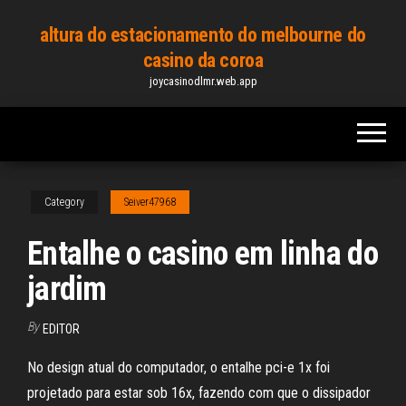
Skip
altura do estacionamento do melbourne do
to
casino da coroa
the
joycasinodlmr.web.app
content
Category
Seiver47968
Entalhe o casino em linha do
jardim
By
EDITOR
No design atual do computador, o entalhe pci-e 1x foi
projetado para estar sob 16x, fazendo com que o dissipador