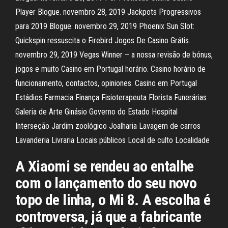
Player Blogue. novembro 28, 2019 Jackpots Progressivos
para 2019 Blogue. novembro 29, 2019 Phoenix Sun Slot:
Quickspin ressuscita o Firebird Jogos De Casino Grátis.
novembro 29, 2019 Vegas Winner – a nossa revisão de bónus,
jogos e muito Casino em Portugal horário. Casino horário de
funcionamento, contactos, opiniones. Casino em Portugal
Estádios Farmacia Finança Fisioterapeuta Florista Funerárias
Galeria de Arte Ginásio Governo do Estado Hospital
Interseção Jardim zoológico Joalharia Lavagem de carros
Lavanderia Livraria Locais públicos Local de culto Localidade
A Xiaomi se rendeu ao entalhe
com o lançamento do seu novo
topo de linha, o Mi 8. A escolha é
controversa, já que a fabricante