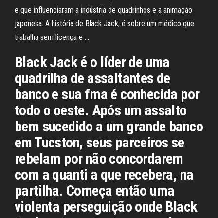
e que influenciaram a indústria de quadrinhos e a animação
japonesa. A história de Black Jack, é sobre um médico que
trabalha sem licença e …
Black Jack é o líder de uma
quadrilha de assaltantes de
banco e sua fma é conhecida por
todo o oeste. Após um assalto
bem sucedido a um grande banco
em Tucston, seus parceiros se
rebelam por não concordarem
com a quanti a que recebera, na
partilha. Começa então uma
violenta perseguição onde Black