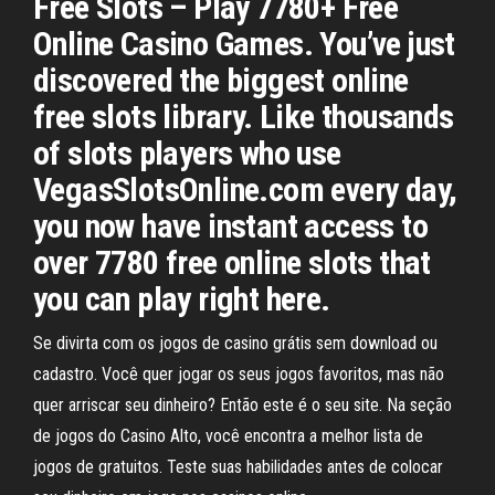
Free Slots – Play 7780+ Free
Online Casino Games. You’ve just
discovered the biggest online
free slots library. Like thousands
of slots players who use
VegasSlotsOnline.com every day,
you now have instant access to
over 7780 free online slots that
you can play right here.
Se divirta com os jogos de casino grátis sem download ou
cadastro. Você quer jogar os seus jogos favoritos, mas não
quer arriscar seu dinheiro? Então este é o seu site. Na seção
de jogos do Casino Alto, você encontra a melhor lista de
jogos de gratuitos. Teste suas habilidades antes de colocar