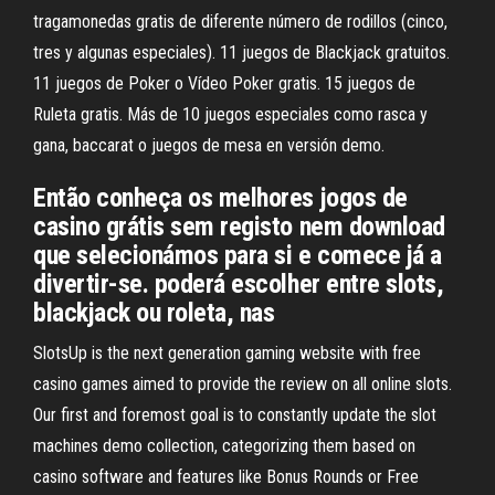
tragamonedas gratis de diferente número de rodillos (cinco,
tres y algunas especiales). 11 juegos de Blackjack gratuitos.
11 juegos de Poker o Vídeo Poker gratis. 15 juegos de
Ruleta gratis. Más de 10 juegos especiales como rasca y
gana, baccarat o juegos de mesa en versión demo.
Então conheça os melhores jogos de
casino grátis sem registo nem download
que selecionámos para si e comece já a
divertir-se. poderá escolher entre slots,
blackjack ou roleta, nas
SlotsUp is the next generation gaming website with free
casino games aimed to provide the review on all online slots.
Our first and foremost goal is to constantly update the slot
machines demo collection, categorizing them based on
casino software and features like Bonus Rounds or Free