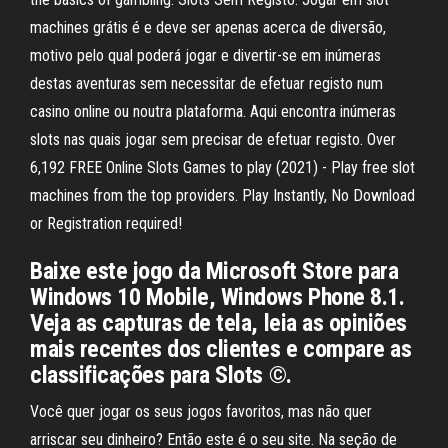
machines grátis é e deve ser apenas acerca de diversão,
motivo pelo qual poderá jogar e divertir-se em inúmeras
destas aventuras sem necessitar de efetuar registo num
casino online ou noutra plataforma. Aqui encontra inúmeras
slots nas quais jogar sem precisar de efetuar registo. Over
6,192 FREE Online Slots Games to play (2021) - Play free slot
machines from the top providers. Play Instantly, No Download
or Registration required!
Baixe este jogo da Microsoft Store para
Windows 10 Mobile, Windows Phone 8.1.
Veja as capturas de tela, leia as opiniões
mais recentes dos clientes e compare as
classificações para Slots ©.
Você quer jogar os seus jogos favoritos, mas não quer
arriscar seu dinheiro? Então este é o seu site. Na seção de