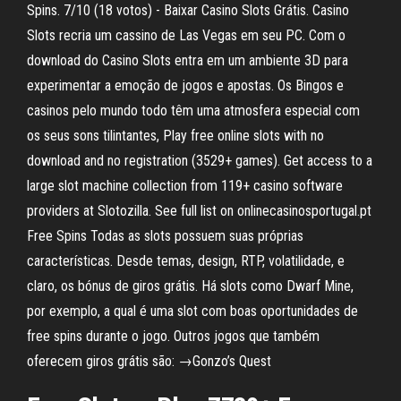
Spins. 7/10 (18 votos) - Baixar Casino Slots Grátis. Casino
Slots recria um cassino de Las Vegas em seu PC. Com o
download do Casino Slots entra em um ambiente 3D para
experimentar a emoção de jogos e apostas. Os Bingos e
casinos pelo mundo todo têm uma atmosfera especial com
os seus sons tilintantes, Play free online slots with no
download and no registration (3529+ games). Get access to a
large slot machine collection from 119+ casino software
providers at Slotozilla. See full list on onlinecasinosportugal.pt
Free Spins Todas as slots possuem suas próprias
características. Desde temas, design, RTP, volatilidade, e
claro, os bónus de giros grátis. Há slots como Dwarf Mine,
por exemplo, a qual é uma slot com boas oportunidades de
free spins durante o jogo. Outros jogos que também
oferecem giros grátis são: →Gonzo’s Quest