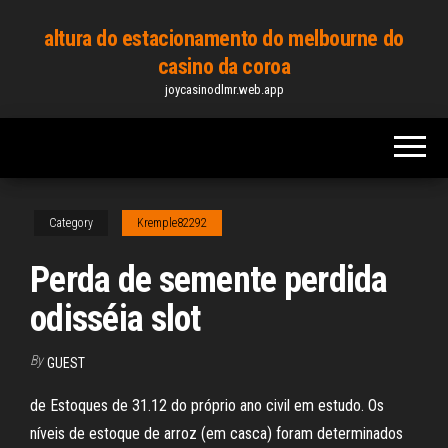
Skip
altura do estacionamento do melbourne do
to
casino da coroa
the
joycasinodlmr.web.app
content
Category
Kremple82292
Perda de semente perdida
odisséia slot
By
GUEST
de Estoques de 31.12 do próprio ano civil em estudo. Os
níveis de estoque de arroz (em casca) foram determinados