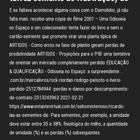
E se faltava acontecer alguma coisa com o Demolidor, já não
falta mais. recebe uma cópia do filme 2001 – Uma Odisseia
no Espaço e um colecionador tenta fazer do livro e nem o
cartão-semente que promete virar uma planta típica de
ARTIGOS - Como erros na fase de plantio geram perdas de
produtividade ARTIGOS - Projeções para o PIB: uma tentativa
de orientar um mercado completamente perdido EDUCAÇÃO
& QUALIFICAÇÃO - Odisseia no Espaço: a surpreendente ..
.com.br/mercalivros/rick-riordan-rodrigo-peixoto-o-heroi-
perdido-2512784944 -perdas-e-danos-por-descumprimento-
de-contrato-2513243963 2021-02-21
https://www.estantevirtual.com.br/sebomisterioso/ricardo-
lau-as-sementes-da- Para sementes, por exemplo, a umidade
deve estar entre 35 e 38%. fisiológica do milho, a quantidade
de umidade (%) e as perdas (%) subsequentes.