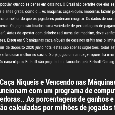
popular quando se pensa em cassinos. O Brasil não permite que elas sej
s e sites grátis, como o … As máquinas caça-níqueis modernas fazem p
ou muito melhor do que os jogadores poderiam imaginar. Os dados de co
s mesas. Os jogos são fixados numa variedade de percentagens de pagam
r”. Antes de apostar com dinheiro real numa slot machine, deve verifi
ores. Estou em SP, máquinas caça-níqueis de cassinos grátis mas o limi
nus de depósito 2020 junho nota: estas são apenas sugestões, todas e
a funcionar melhor no casino. Se já jogou em um caça-níqueis, há uma
. Os caça-níqueis Betsoft são projetados e lançados pela Betsoft Gamin
 Caça Niqueis e Vencendo nas Máquina
funcionam com um programa de computa
edoras.. As porcentagens de ganhos e 
 são calculadas por milhões de jogadas