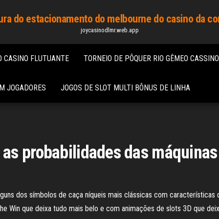
tura do estacionamento do melbourne do casino da co
joycasinodlmr.web.app
O CASINO FLUTUANTE
TORNEIO DE PÔQUER RIO GÊMEO CASSINO
EM JOGADORES
JOGOS DE SLOT MULTI BÔNUS DE LINHA
as probabilidades das máquinas
alguns dos símbolos de caça níqueis mais clássicas com característica
he Win que deixa tudo mais belo e com animações de slots 3D que deixa