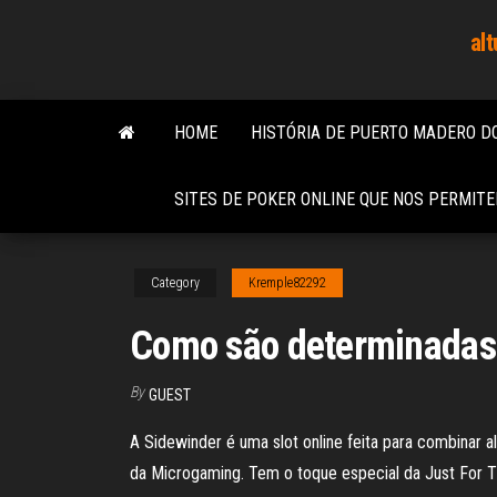
Skip
al
to
the
content
HOME
HISTÓRIA DE PUERTO MADERO D
SITES DE POKER ONLINE QUE NOS PERMIT
Category
Kremple82292
Como são determinadas 
By
GUEST
A Sidewinder é uma slot online feita para combinar 
da Microgaming. Tem o toque especial da Just For T