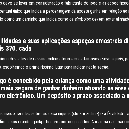
 deve-se levar em consideração o fabricante do jogo e as especificaç
centual único que indica a percentagem da aposta ganha em relação ao 
ão como um caminho que indica como os símbolos devem estar alinhados 
bilidades e suas aplicações espaços amostrais d
is 370. cada
aioria dos sites de cassino online oferecem os famosos caça-níqueis, p
, escolhemos o primeiríssimo lugar para indicar nesta seção.
go é concebido pela criança como uma atividade
a mais segura de ganhar dinheiro atuando na área
o eletrônico. Um depósito a prazo associado a 
 mais atraentes sobre os caça níqueis (slots machine) é a facilidade 
áficos, nos grandes jackpots e em como ganhá-los. A maioria das máqui