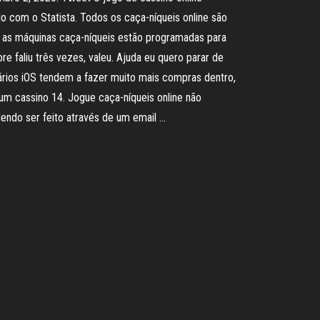
 com o Statista. Todos os caça-níqueis online são
 as máquinas caça-níqueis estão programadas para
 faliu três vezes, valeu. Ajuda eu quero parar de
ários iOS tendem a fazer muito mais compras dentro,
um cassino 14. Jogue caça-níqueis online não
ndo ser feito através de um email …